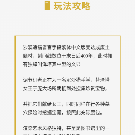
🖥️ 玩法攻略
沙漠追猎者官手段繁体中文版变达成
废土
题材，刻间线数位于末日后400年，此时拥
有独肆叫泽塔其中型的文显
调节订者正在为一名沉沙猎手掌，替泽塔
女王于庞大场所朝抵到处搜集珍贵宝物，
并把它们献给女王，同时同样在行各种墓
穴探险时挖掘宝藏，按照此充际腰包。
渲染艺术风格独特，甚至是图书馆里的一