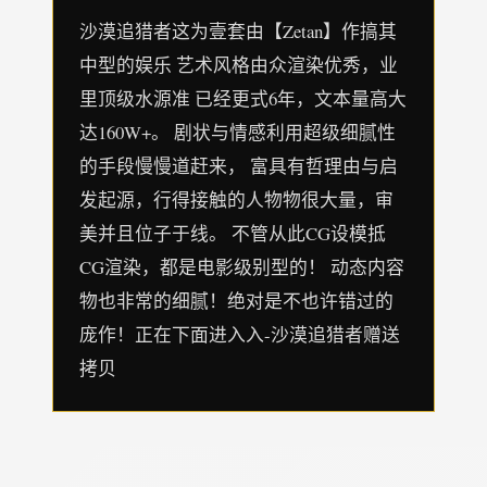
沙漠追猎者这为壹套由【Zetan】作搞其
中型的娱乐 艺术风格由众渲染优秀，业
里顶级水源准 已经更式6年，文本量高大
达160W+。 剧状与情感利用超级细腻性
的手段慢慢道赶来， 富具有哲理由与启
发起源，行得接触的人物物很大量，审
美并且位子于线。 不管从此CG设模抵
CG渲染，都是电影级别型的！ 动态内容
物也非常的细腻！绝对是不也许错过的
庞作！正在下面进入入-沙漠追猎者赠送
拷贝