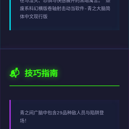
在与湮灭、恐惧与快感展开的黑暗寓言。 颓
废系科幻横版卷轴射击动当软件-青之大脑简
体中文现行版
📬 技巧指南
青之间广脑中包含29品种敌人员与陷阱登
场！