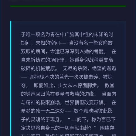
于唯一项名为青在中广脑其中性的未知的时
期间，未知的空间—— 当没有名一些女睁放
双眼的瞬间，命运已深深刻入她的骨髓。 在
自未祈祷过的场所里，她孤身迎战种类支离
破碎的机械荒原。 无尽的杀戮，绝望的邂逅
—— 那摇曳不决的蓝光一次次被击碎、被掠
夺， 即便如此，少女从未停面脚步。 教堂
的钟声回归荡在暴量与救赎的边缘， 当血肉
与精神的极限崩塌，世界悄但改变形貌。 在
噩梦的独一无二深处—— 数个颗映照彼此影
子的灵魂终于现身。 “……阁下，称为否已下
定决思将自身己的一切奉献由赴？” 围绕存