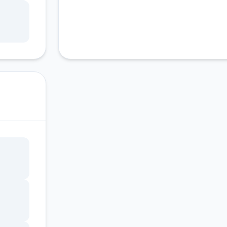
同的
万
者、
，譬
，
游戏
到合
是剧情
知，
玩本