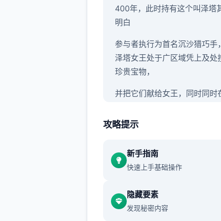
400年，此时持有这个叫泽塔
明白
参与者执行为首名沉沙猎巧手
泽塔女王处于广区域凭上及处
珍贵宝物，
并把它们献给女王，同时同时
步各种类墓穴探险时挖掘宝藏
此充确实腰包。
攻略提示
渲染艺术风格独特，甚至是图
新手指南
里的环境观之部类的都超优秀
快速上手基础操作
作者做过很海量分组支，比如
单位死了，即能够够有完总共
隐藏要素
型的剧情况。
发现秘密内容