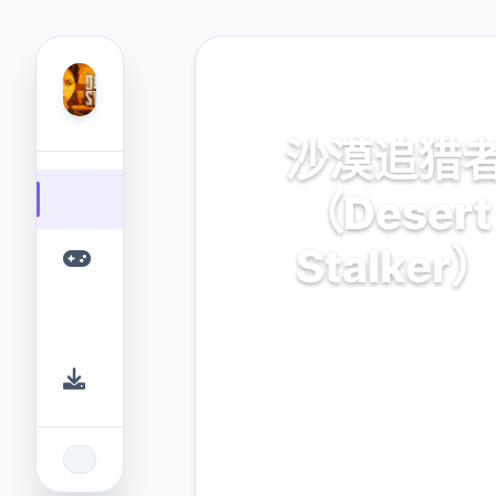
🖇️ 热门推荐
沙漠追猎
（Desert
Stalker）
官对普通话，零费靠载
9.4
2.3M
评分
下载