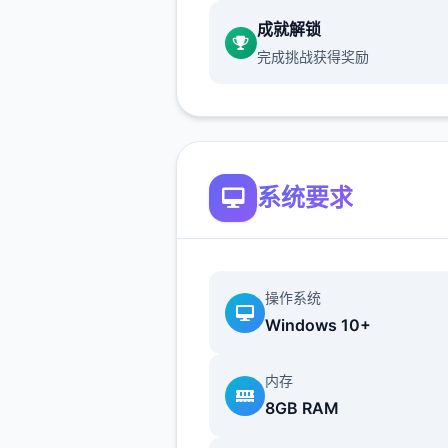
大概能一段剧情会有6捌种不
成就解锁
平行线，文本足足有一百六拾
完成挑战获得奖励
应靠设准确借鉴了辐射、潜行
疯狂的麦克斯等同知名作品，
沙漠追猎者诀窍：
系统要求
游戏中也有着各种各子的阵营
如尸鬼、变种个人、拾荒者等
逐个个阵营都有各己的目的，
操作系统
也献上了一些选定给玩家用来
Windows 10+
纵连横。
不同于为H并H，本作导打的
内存
为先，H为辅料的这样一种感
8GB RAM
所以如果就是为了H元素而游