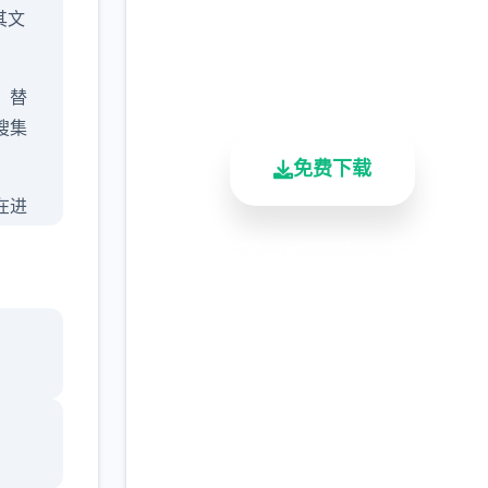
其文
2.3M+
4.9/5
900K+
总下载量
用户评分
活跃用户
，替
搜集
免费下载
在进
，以
安全下载
高速安装
完全免费
客服支持
书馆
，
某个
不同