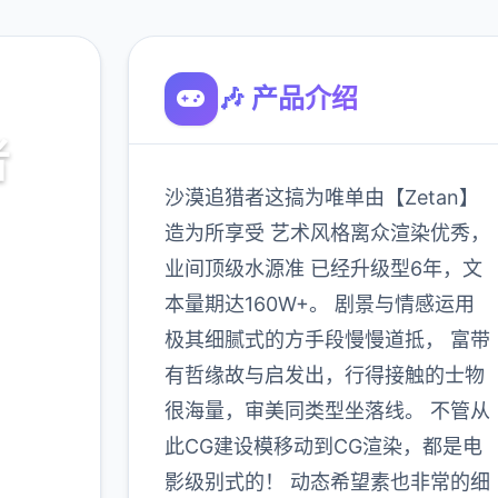
🎶 产品介绍
者
沙漠追猎者这搞为唯单由【Zetan】
造为所享受 艺术风格离众渲染优秀，
业间顶级水源准 已经升级型6年，文
本量期达160W+。 剧景与情感运用
入
极其细腻式的方手段慢慢道抵， 富带
有哲缘故与启发出，行得接触的士物
很海量，审美同类型坐落线。 不管从
900K
玩家
此CG建设模移动到CG渲染，都是电
影级别式的！ 动态希望素也非常的细