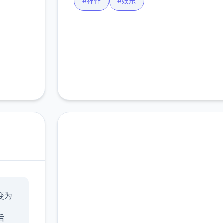
#神作
#娱乐
即刻下载 沙漠追猎者
变为
（Desert Stalker）
后
完整版游戏，免费体验