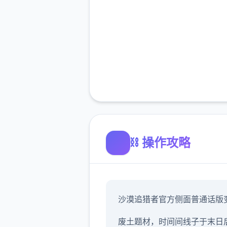
⛓️ 操作攻略
沙漠追猎者官方侧面普通话版
废土题材，时间间线子于末日