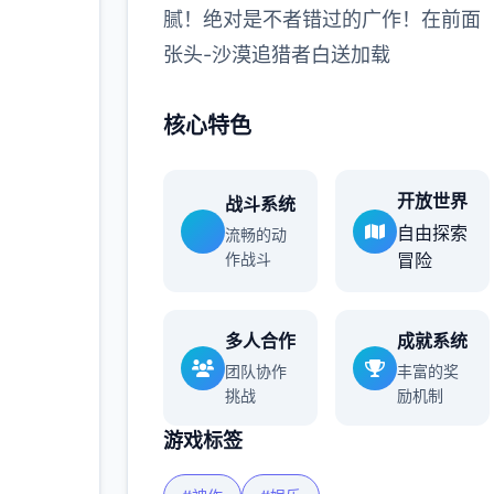
腻！绝对是不者错过的广作！在前面
多
张头-沙漠追猎者白送加载
核心特色
开放世界
战斗系统
自由探索
流畅的动
作战斗
冒险
多人合作
成就系统
团队协作
丰富的奖
挑战
励机制
游戏标签