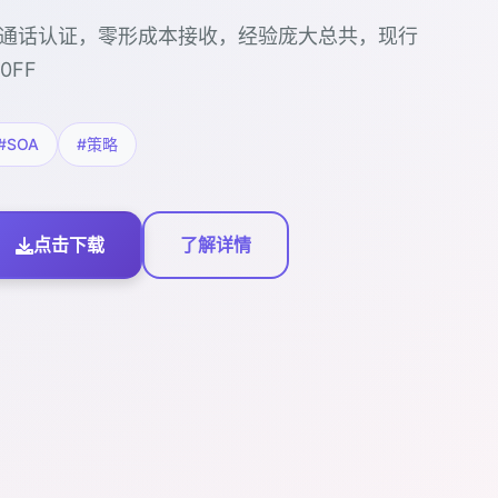
通话认证，零形成本接收，经验庞大总共，现行
70FF
#SOA
#策略
点击下载
了解详情